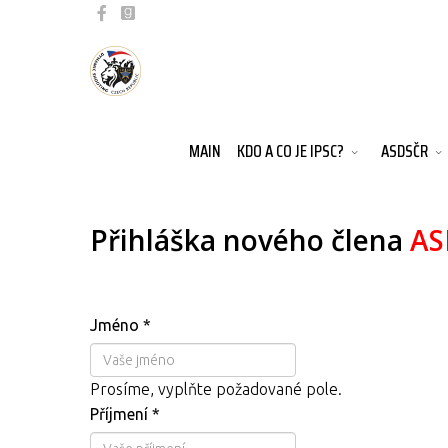
MAIN
KDO A CO JE IPSC?
ASDSČR
Přihláška nového člena
AS
Jméno
*
Prosíme, vyplňte požadované pole.
Příjmení
*