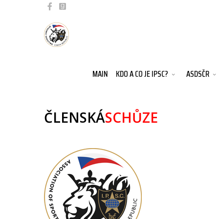
MAIN
KDO A CO JE IPSC?
ASDSČR
ČLENSKÁ
SCHŮZE