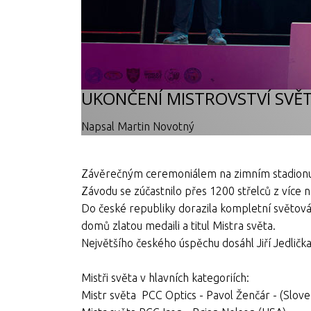
UKONČENÍ MISTROVSTVÍ SVĚT
Napsal Martin Novotný
Závěrečným ceremoniálem na zimním stadionu ve
Závodu se zúčastnilo přes 1200 střelců z více 
Do české republiky dorazila kompletní světová 
domů zlatou medaili a titul Mistra světa.
Největšího českého úspěchu dosáhl Jiří Jedlička, 
Mistři světa v hlavních kategoriích:
Mistr světa PCC Optics - Pavol Ženčár - (Slov