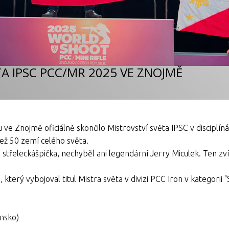
A IPSC PCC/MR 2025 VE ZNOJMĚ
 Znojmě oficiálně skončilo Mistrovství světa IPSC v disciplíná
než 50 zemí celého světa.
střeleckášpička, nechyběl ani legendární Jerry Miculek. Ten zví
který vybojoval titul Mistra světa v divizi PCC Iron v kategorii "
ensko)