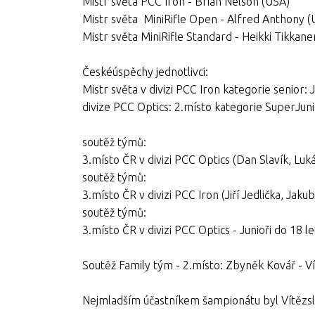
Mistr světa PCC Iron - Brian Nelson (USA)
Mistr světa MiniRifle Open - Alfred Anthony (
Mistr světa MiniRifle Standard - Heikki Tikkane
Českéúspěchy jednotlivci:
Mistr světa v divizi PCC Iron kategorie senior: Ji
divize PCC Optics: 2.místo kategorie SuperJuni
soutěž týmů:
3.místo ČR v divizi PCC Optics (Dan Slavík, Luk
soutěž týmů:
3.místo ČR v divizi PCC Iron (Jiří Jedlička, Jak
soutěž týmů:
3.místo ČR v divizi PCC Optics - Junioři do 18 l
Soutěž Family tým - 2.místo: Zbyněk Kovář - Ví
Nejmladším účastníkem šampionátu byl Vítězsl