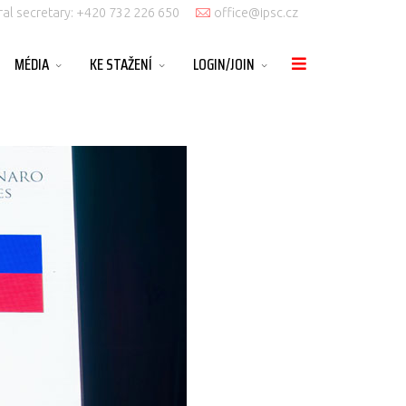
al secretary: +420 732 226 650
office@ipsc.cz
MÉDIA
KE STAŽENÍ
LOGIN/JOIN