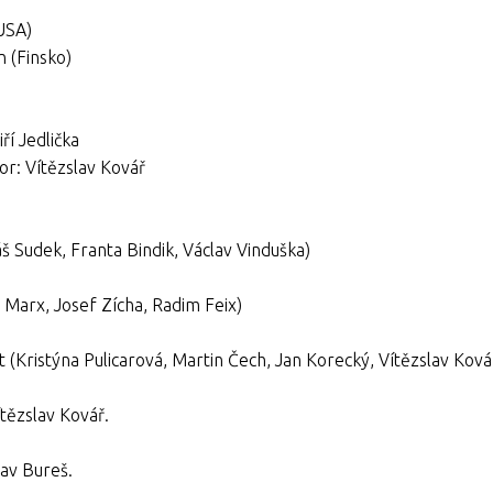
USA)
n (Finsko)
ří Jedlička
or: Vítězslav Kovář
áš Sudek, Franta Bindik, Václav Vinduška)
ub Marx, Josef Zícha, Radim Feix)
et (Kristýna Pulicarová, Martin Čech, Jan Korecký, Vítězslav Ková
tězslav Kovář.
av Bureš.